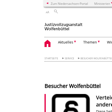
Zum Niedersachsen-Portal
Ministerien
A
A
Aktuelles
Themen
Wi
STARTSEITE
SERVICE
BESUCHER WOLFENBÜTTE
Besucher Wolfenbüttel
Verte
andere
Diese Sei