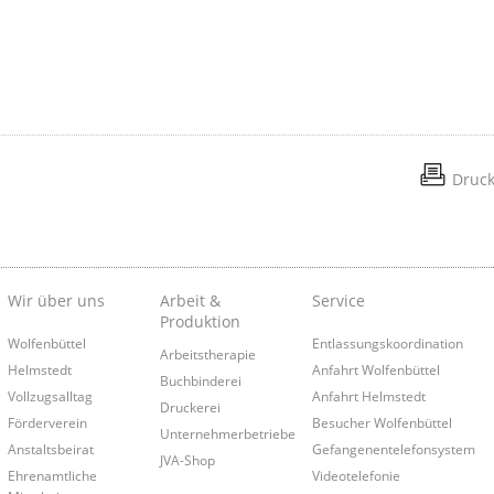
Druc
Wir über uns
Arbeit &
Service
Produktion
Wolfenbüttel
Entlassungskoordination
Arbeitstherapie
Helmstedt
Anfahrt Wolfenbüttel
Buchbinderei
Vollzugsalltag
Anfahrt Helmstedt
Druckerei
Förderverein
Besucher Wolfenbüttel
Unternehmerbetriebe
Anstaltsbeirat
Gefangenentelefonsystem
JVA-Shop
Ehrenamtliche
Videotelefonie