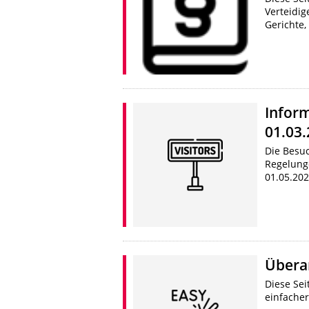
Verteidig
Gerichte
Infor
01.03.
Die Besu
Regelunge
01.05.20
Überar
Diese Sei
einfache