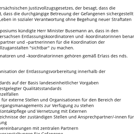
ersächsischen Justizvollzugsgesetzes, der besagt, dass die
, dass die durchgängige Betreuung der Gefangenen sichergestellt
n Leben in sozialer Verantwortung ohne Begehung neuer Straftaten
posiums kündigte Herr Minister Busemann an, dass in den
edersachsen Entlassungskoordinatoren und -koordinatorinnen bena
partner und –partnerinnen für die Koordination der
llzuganstalten "sichtbar" zu machen.
natoren und –koordinatorinnen gehören gemäß Erlass des nds.
ganisation der Entlassungsvorbereitung innerhalb der
dards auf der Basis landeseinheitlicher Vorgaben
festgelegter Qualitätsstandards
nzelfällen
n für externe Stellen und Organisationen für den Bereich der
bergangsmanagements zur Verfügung zu stehen
Kontaktpflege und Vernetzung mit Externen
zeichnisse der zuständigen Stellen und Ansprechpartner/-innen für
tung
vereinbarungen mit zentralen Partnern
sveranstaltungen für Gefangene