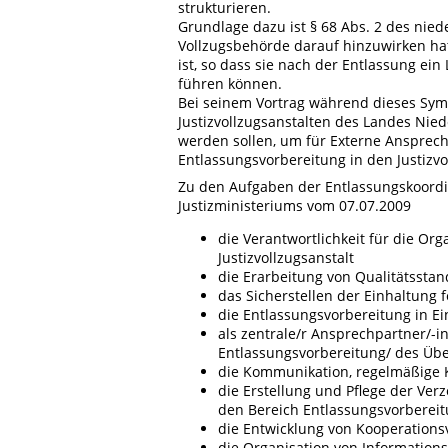
strukturieren.
Grundlage dazu ist § 68 Abs. 2 des nied
Vollzugsbehörde darauf hinzuwirken hat
ist, so dass sie nach der Entlassung ei
führen können.
Bei seinem Vortrag während dieses Sym
Justizvollzugsanstalten des Landes Ni
werden sollen, um für Externe Ansprech
Entlassungsvorbereitung in den Justizvo
Zu den Aufgaben der Entlassungskoordi
Justizministeriums vom 07.07.2009
die Verantwortlichkeit für die Or
Justizvollzugsanstalt
die Erarbeitung von Qualitätsstan
das Sicherstellen der Einhaltung 
die Entlassungsvorbereitung in Ei
als zentrale/r Ansprechpartner/-i
Entlassungsvorbereitung/ des Ü
die Kommunikation, regelmäßige 
die Erstellung und Pflege der Ver
den Bereich Entlassungsvorberei
die Entwicklung von Kooperations
die Organisation von Information